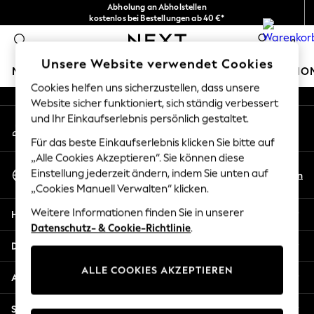
Abholung an Abholstellen
An error occurred on client
kostenlos bei Bestellungen ab 40 €*
Problemlose Rückgaben*
0
Unsere sozialen Netzwerke
Unsere Website verwendet Cookies
MÄDCHEN
JUNGEN
BABY
DAMEN
HERREN
HO
Cookies helfen uns sicherzustellen, dass unsere
Website sicher funktioniert, sich ständig verbessert
HOLIDAY SHOP
und Ihr Einkaufserlebnis persönlich gestaltet.
Mein Konto
Women's Holiday Shop
Melden Sie sich bei Ihrem Konto an
All Swimwear
Für das beste Einkaufserlebnis klicken Sie bitte auf
All Beachwear
„Alle Cookies Akzeptieren“. Sie können diese
Sprache Auswählen
Bags & Accessories
Einstellung jederzeit ändern, indem Sie unten auf
De
En
Deutsch
„Cookies Manuell Verwalten“ klicken.
Beach Dresses & Kaftans
Dresses
Weitere Informationen finden Sie in unserer
Hilfe
Flip Flops
Datenschutz- & Cookie-Richtlinie
.
Sliders
Datenschutz und Rechtliches
Jumpsuits & Playsuits
ALLE COOKIES AKZEPTIEREN
Linen Collection
Abteilungen
Sandals
Shorts
Sonstige Dienstleistungen