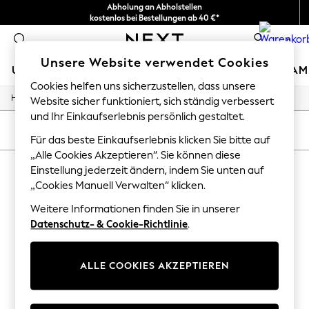
Abholung an Abholstellen
kostenlos bei Bestellungen ab 40 €*
Problemlose Rückgaben*
0
Unsere Website verwendet Cookies
URLAUBS-SHOP
MÄDCHEN
JUNGEN
BABY
DAM
Cookies helfen uns sicherzustellen, dass unsere
/
/
/
/
Home
Home
Kitchen-Dining
Kitchen
Dinnerware
Website sicher funktioniert, sich ständig verbessert
HOLIDAY SHOP
Women's Holiday Shop
und Ihr Einkaufserlebnis persönlich gestaltet.
All Swimwear
SORTIEREN
FILTER
Für das beste Einkaufserlebnis klicken Sie bitte auf
All Beachwear
Bags & Accessories
„Alle Cookies Akzeptieren“. Sie können diese
WOHNEN – GESCHIRR
Beach Dresses & Kaftans
Einstellung jederzeit ändern, indem Sie unten auf
Dresses
„Cookies Manuell Verwalten“ klicken.
(0)
Flip Flops
Sliders
Weitere Informationen finden Sie in unserer
Jumpsuits & Playsuits
Datenschutz- & Cookie-Richtlinie
.
We found no results matching your search.
Linen Collection
Sandals
Shorts
ALLE COOKIES AKZEPTIEREN
Trousers
Sun Hats & Caps
T-Shirts & Vests