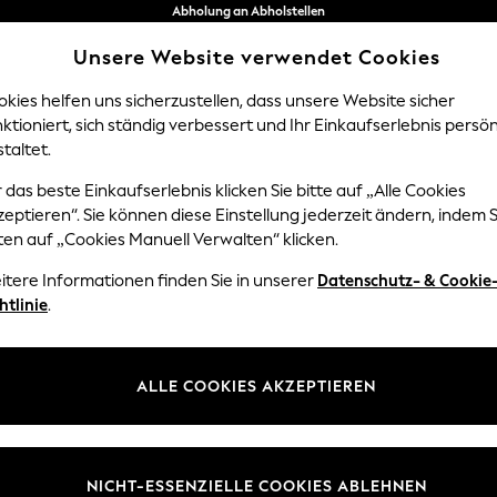
Abholung an Abholstellen
kostenlos bei Bestellungen ab 40 €*
Unsere Website verwendet Cookies
Problemlose Rückgaben*
kies helfen uns sicherzustellen, dass unsere Website sicher
ktioniert, sich ständig verbessert und Ihr Einkaufserlebnis persön
NGEN
BABY
DAMEN
HERREN
taltet.
 das beste Einkaufserlebnis klicken Sie bitte auf „Alle Cookies
eptieren“. Sie können diese Einstellung jederzeit ändern, indem S
NNERWARE EMMA BRIDGEWATER CREAM SIDE PL
ten auf „Cookies Manuell Verwalten“ klicken.
itere Informationen finden Sie in unserer
Datenschutz- & Cookie
Muster
Preis
htlinie
.
ALLE COOKIES AKZEPTIEREN
NICHT-ESSENZIELLE COOKIES ABLEHNEN